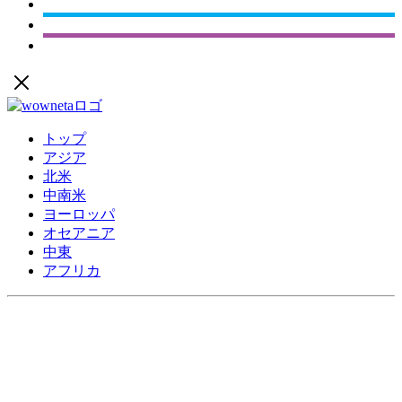
トップ
アジア
北米
中南米
ヨーロッパ
オセアニア
中東
アフリカ