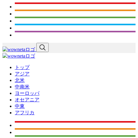
トップ
アジア
北米
中南米
ヨーロッパ
オセアニア
中東
アフリカ