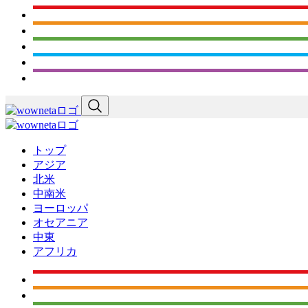
トップ
アジア
北米
中南米
ヨーロッパ
オセアニア
中東
アフリカ