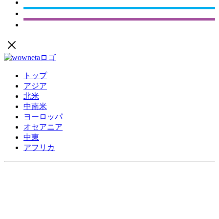
トップ
アジア
北米
中南米
ヨーロッパ
オセアニア
中東
アフリカ