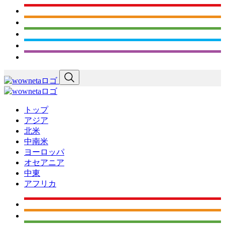
トップ
アジア
北米
中南米
ヨーロッパ
オセアニア
中東
アフリカ