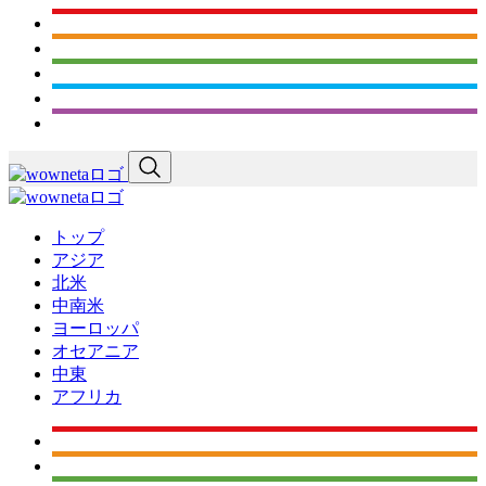
トップ
アジア
北米
中南米
ヨーロッパ
オセアニア
中東
アフリカ