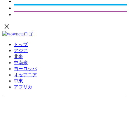
トップ
アジア
北米
中南米
ヨーロッパ
オセアニア
中東
アフリカ