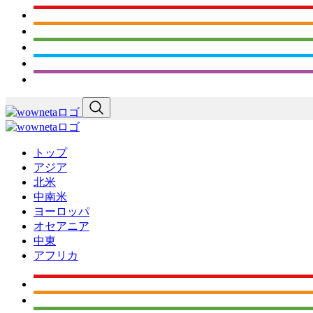
トップ
アジア
北米
中南米
ヨーロッパ
オセアニア
中東
アフリカ