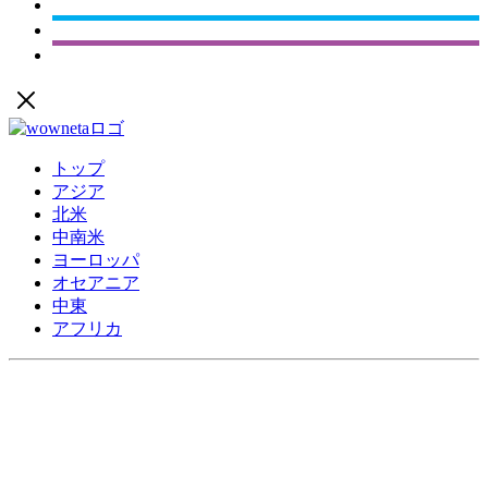
トップ
アジア
北米
中南米
ヨーロッパ
オセアニア
中東
アフリカ