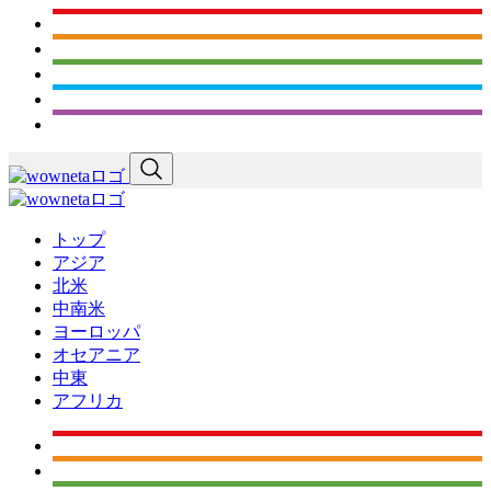
トップ
アジア
北米
中南米
ヨーロッパ
オセアニア
中東
アフリカ