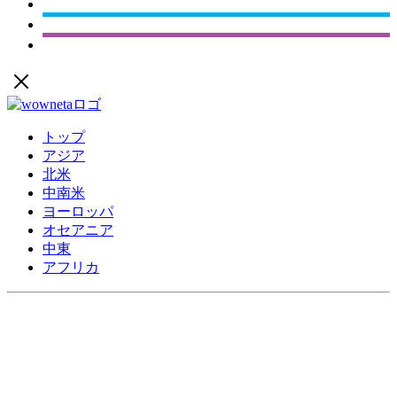
トップ
アジア
北米
中南米
ヨーロッパ
オセアニア
中東
アフリカ