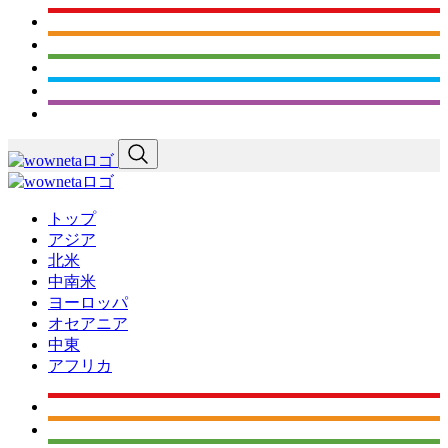
トップ
アジア
北米
中南米
ヨーロッパ
オセアニア
中東
アフリカ