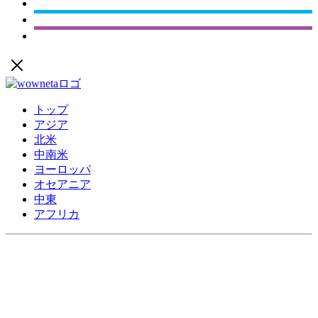
トップ
アジア
北米
中南米
ヨーロッパ
オセアニア
中東
アフリカ