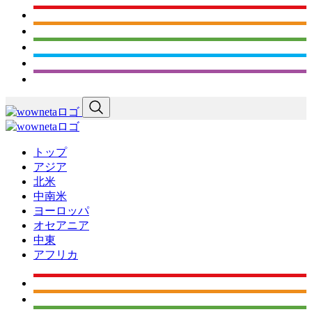
トップ
アジア
北米
中南米
ヨーロッパ
オセアニア
中東
アフリカ