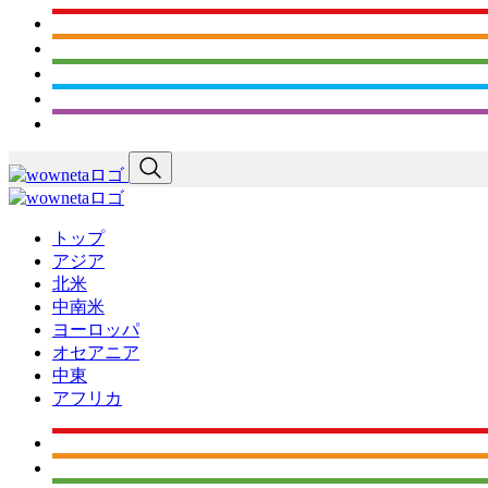
トップ
アジア
北米
中南米
ヨーロッパ
オセアニア
中東
アフリカ