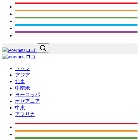
トップ
アジア
北米
中南米
ヨーロッパ
オセアニア
中東
アフリカ