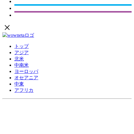
トップ
アジア
北米
中南米
ヨーロッパ
オセアニア
中東
アフリカ