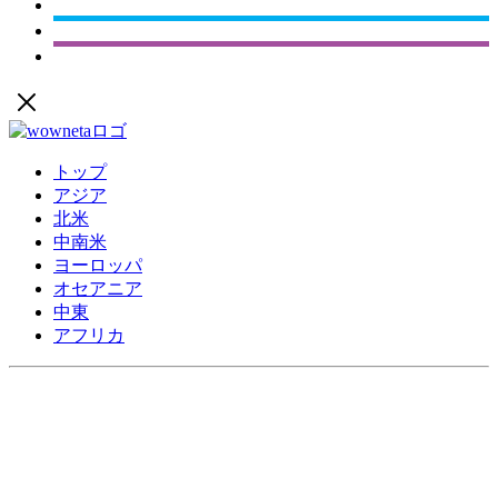
トップ
アジア
北米
中南米
ヨーロッパ
オセアニア
中東
アフリカ