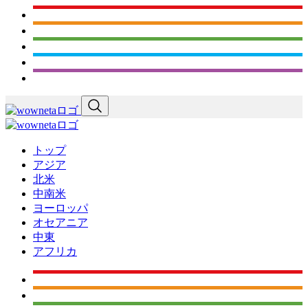
トップ
アジア
北米
中南米
ヨーロッパ
オセアニア
中東
アフリカ