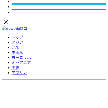
トップ
アジア
北米
中南米
ヨーロッパ
オセアニア
中東
アフリカ