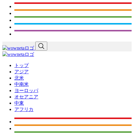
トップ
アジア
北米
中南米
ヨーロッパ
オセアニア
中東
アフリカ