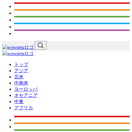
トップ
アジア
北米
中南米
ヨーロッパ
オセアニア
中東
アフリカ