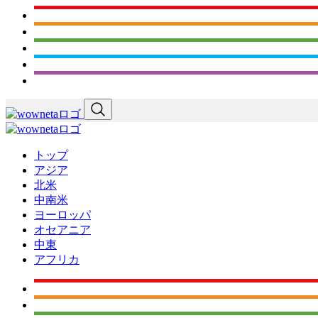
トップ
アジア
北米
中南米
ヨーロッパ
オセアニア
中東
アフリカ