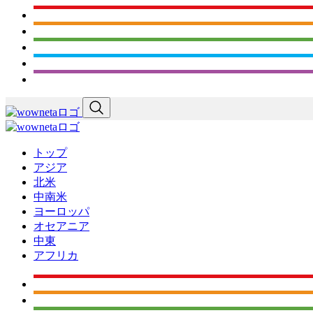
トップ
アジア
北米
中南米
ヨーロッパ
オセアニア
中東
アフリカ