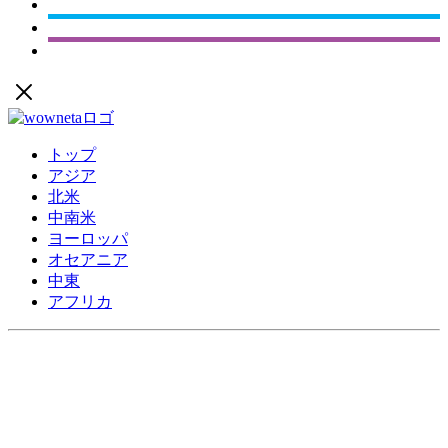
トップ
アジア
北米
中南米
ヨーロッパ
オセアニア
中東
アフリカ