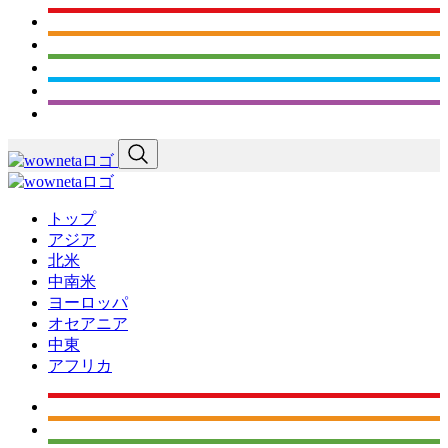
トップ
アジア
北米
中南米
ヨーロッパ
オセアニア
中東
アフリカ