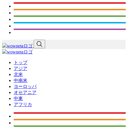
トップ
アジア
北米
中南米
ヨーロッパ
オセアニア
中東
アフリカ