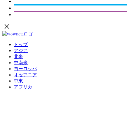
トップ
アジア
北米
中南米
ヨーロッパ
オセアニア
中東
アフリカ