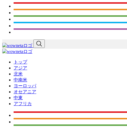
トップ
アジア
北米
中南米
ヨーロッパ
オセアニア
中東
アフリカ