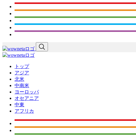
トップ
アジア
北米
中南米
ヨーロッパ
オセアニア
中東
アフリカ