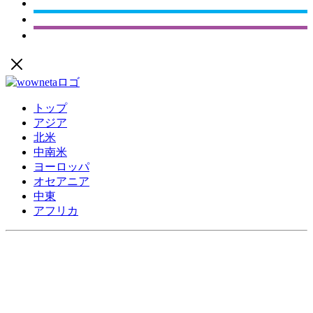
トップ
アジア
北米
中南米
ヨーロッパ
オセアニア
中東
アフリカ