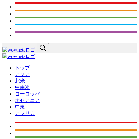
トップ
アジア
北米
中南米
ヨーロッパ
オセアニア
中東
アフリカ