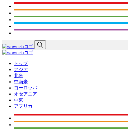
トップ
アジア
北米
中南米
ヨーロッパ
オセアニア
中東
アフリカ