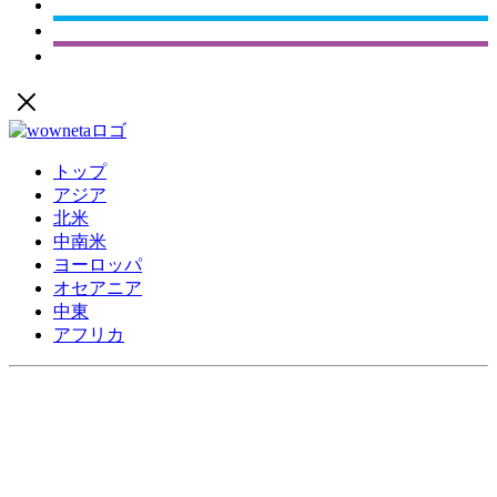
トップ
アジア
北米
中南米
ヨーロッパ
オセアニア
中東
アフリカ