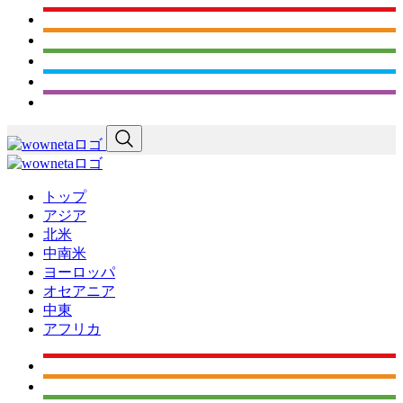
トップ
アジア
北米
中南米
ヨーロッパ
オセアニア
中東
アフリカ