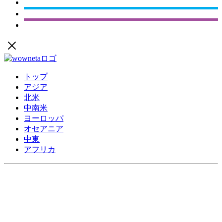
トップ
アジア
北米
中南米
ヨーロッパ
オセアニア
中東
アフリカ