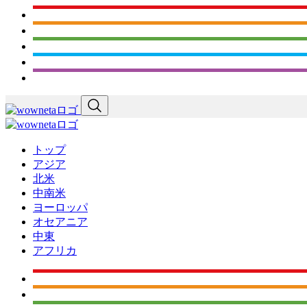
トップ
アジア
北米
中南米
ヨーロッパ
オセアニア
中東
アフリカ