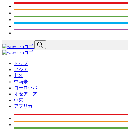
トップ
アジア
北米
中南米
ヨーロッパ
オセアニア
中東
アフリカ