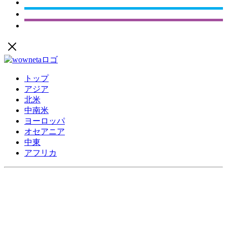
トップ
アジア
北米
中南米
ヨーロッパ
オセアニア
中東
アフリカ