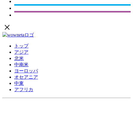
トップ
アジア
北米
中南米
ヨーロッパ
オセアニア
中東
アフリカ