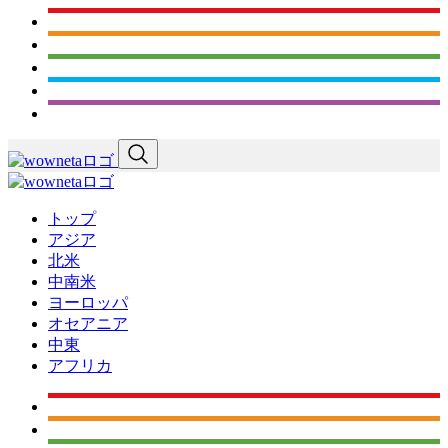
トップ
アジア
北米
中南米
ヨーロッパ
オセアニア
中東
アフリカ