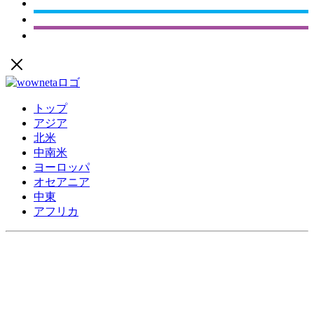
トップ
アジア
北米
中南米
ヨーロッパ
オセアニア
中東
アフリカ