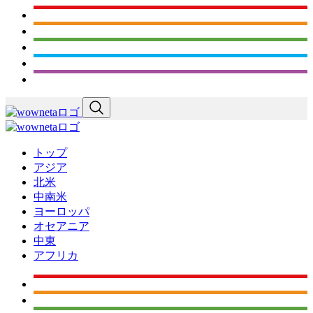
トップ
アジア
北米
中南米
ヨーロッパ
オセアニア
中東
アフリカ