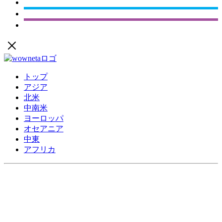
トップ
アジア
北米
中南米
ヨーロッパ
オセアニア
中東
アフリカ