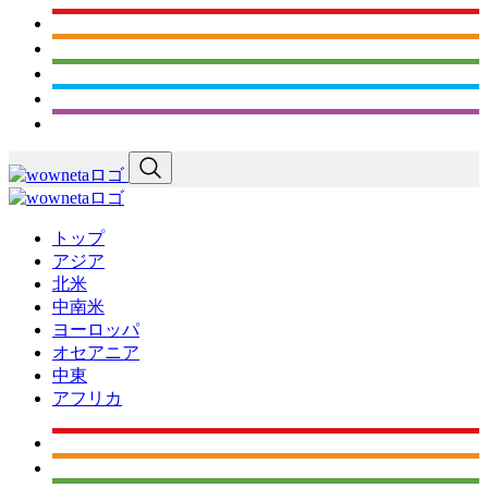
トップ
アジア
北米
中南米
ヨーロッパ
オセアニア
中東
アフリカ