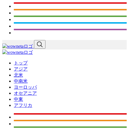
トップ
アジア
北米
中南米
ヨーロッパ
オセアニア
中東
アフリカ