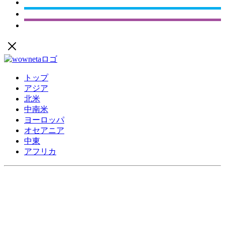
トップ
アジア
北米
中南米
ヨーロッパ
オセアニア
中東
アフリカ