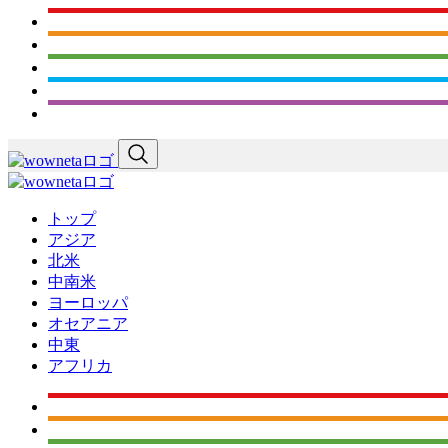
トップ
アジア
北米
中南米
ヨーロッパ
オセアニア
中東
アフリカ