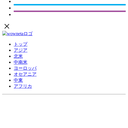
トップ
アジア
北米
中南米
ヨーロッパ
オセアニア
中東
アフリカ