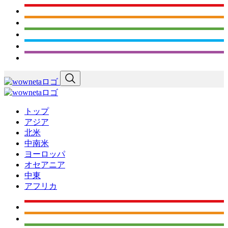
トップ
アジア
北米
中南米
ヨーロッパ
オセアニア
中東
アフリカ