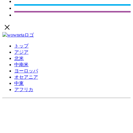
トップ
アジア
北米
中南米
ヨーロッパ
オセアニア
中東
アフリカ