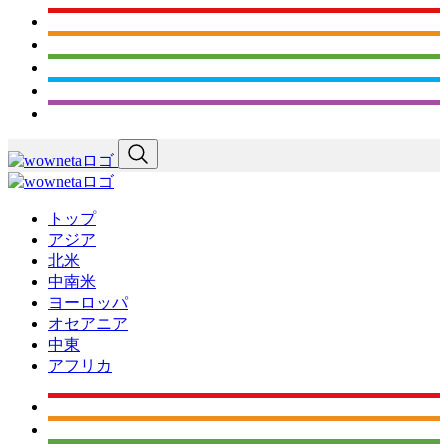
トップ
アジア
北米
中南米
ヨーロッパ
オセアニア
中東
アフリカ