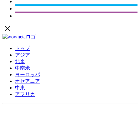
トップ
アジア
北米
中南米
ヨーロッパ
オセアニア
中東
アフリカ