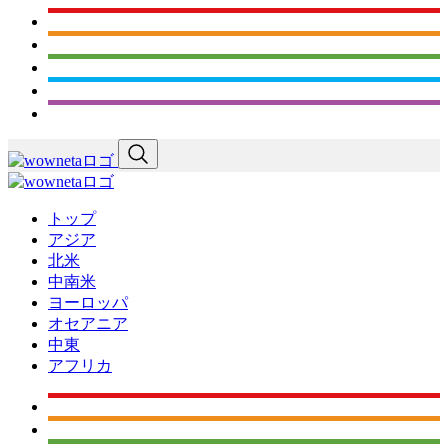
トップ
アジア
北米
中南米
ヨーロッパ
オセアニア
中東
アフリカ