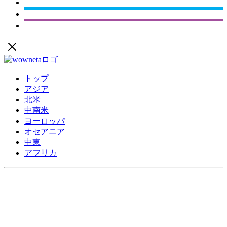
トップ
アジア
北米
中南米
ヨーロッパ
オセアニア
中東
アフリカ