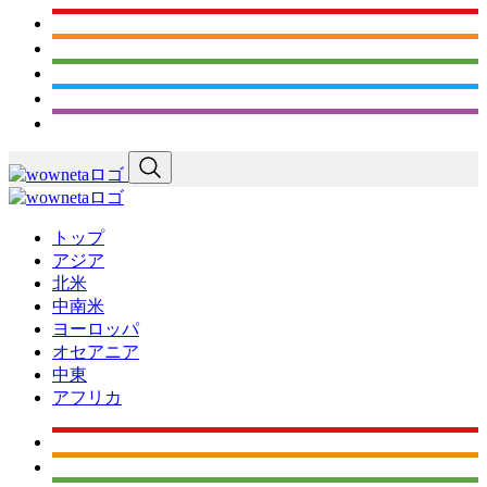
トップ
アジア
北米
中南米
ヨーロッパ
オセアニア
中東
アフリカ