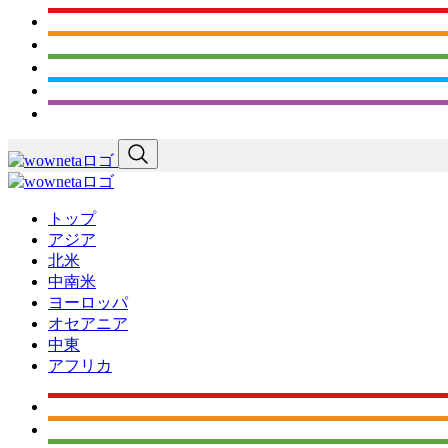
トップ
アジア
北米
中南米
ヨーロッパ
オセアニア
中東
アフリカ