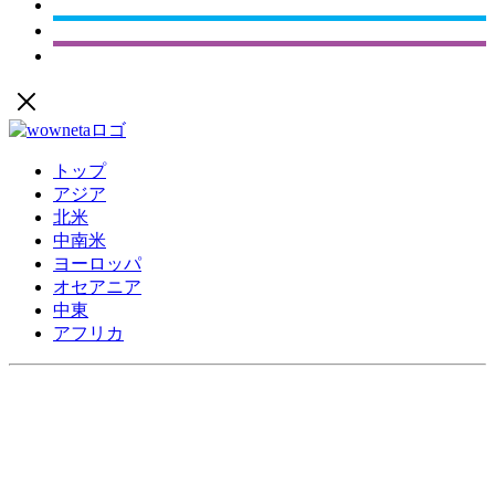
トップ
アジア
北米
中南米
ヨーロッパ
オセアニア
中東
アフリカ