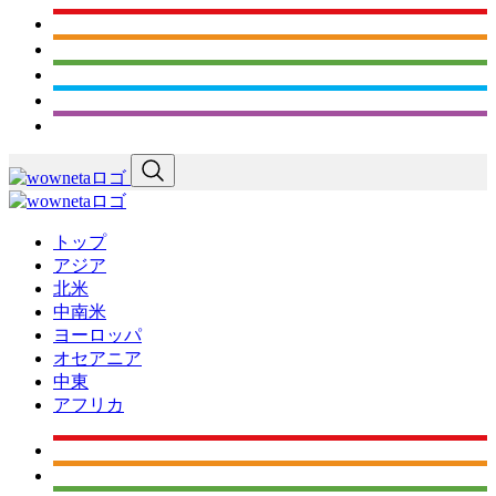
トップ
アジア
北米
中南米
ヨーロッパ
オセアニア
中東
アフリカ