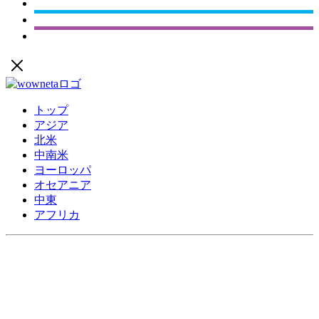
トップ
アジア
北米
中南米
ヨーロッパ
オセアニア
中東
アフリカ