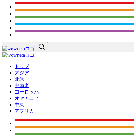
トップ
アジア
北米
中南米
ヨーロッパ
オセアニア
中東
アフリカ