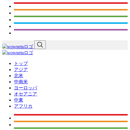
トップ
アジア
北米
中南米
ヨーロッパ
オセアニア
中東
アフリカ