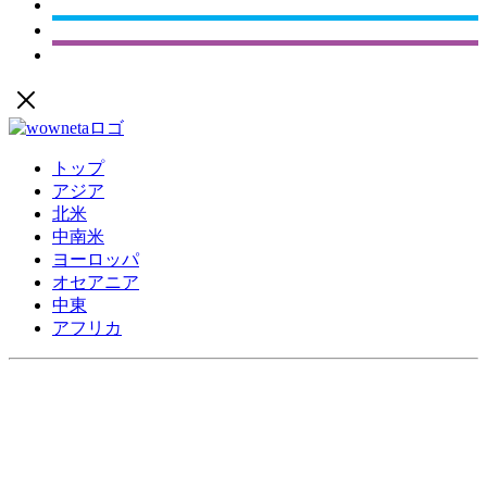
トップ
アジア
北米
中南米
ヨーロッパ
オセアニア
中東
アフリカ