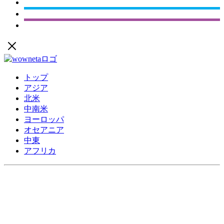
トップ
アジア
北米
中南米
ヨーロッパ
オセアニア
中東
アフリカ