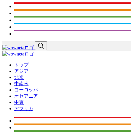
トップ
アジア
北米
中南米
ヨーロッパ
オセアニア
中東
アフリカ