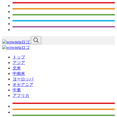
トップ
アジア
北米
中南米
ヨーロッパ
オセアニア
中東
アフリカ