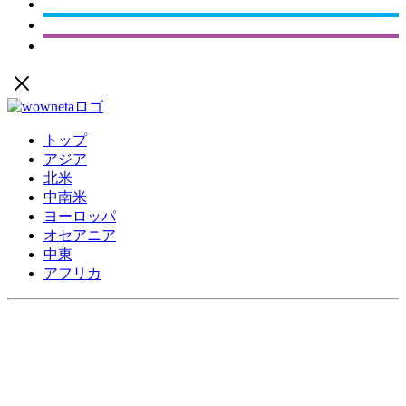
トップ
アジア
北米
中南米
ヨーロッパ
オセアニア
中東
アフリカ