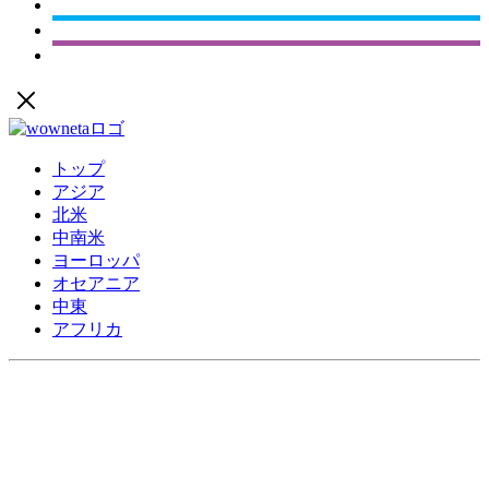
トップ
アジア
北米
中南米
ヨーロッパ
オセアニア
中東
アフリカ