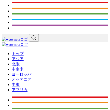
トップ
アジア
北米
中南米
ヨーロッパ
オセアニア
中東
アフリカ