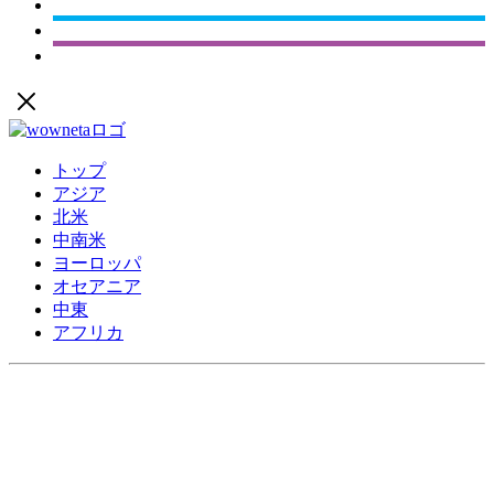
トップ
アジア
北米
中南米
ヨーロッパ
オセアニア
中東
アフリカ