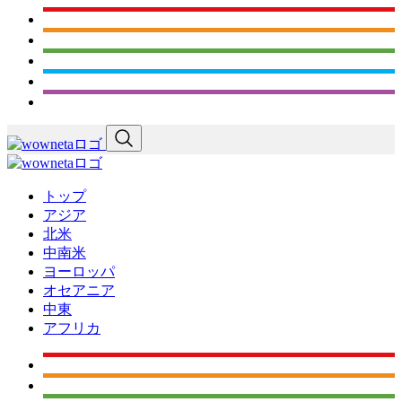
トップ
アジア
北米
中南米
ヨーロッパ
オセアニア
中東
アフリカ