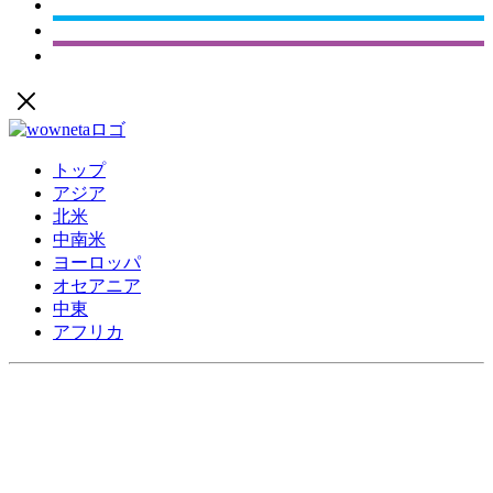
トップ
アジア
北米
中南米
ヨーロッパ
オセアニア
中東
アフリカ