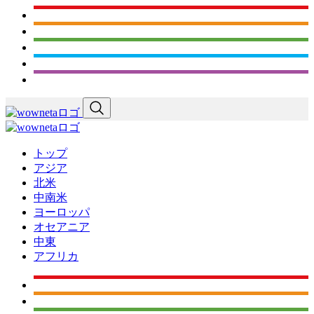
トップ
アジア
北米
中南米
ヨーロッパ
オセアニア
中東
アフリカ