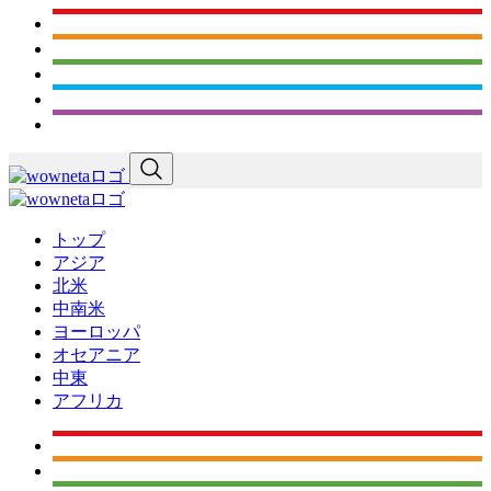
トップ
アジア
北米
中南米
ヨーロッパ
オセアニア
中東
アフリカ