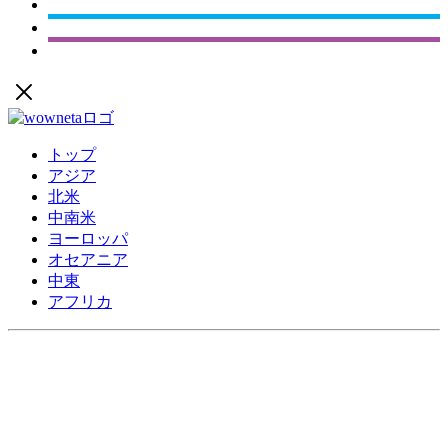
トップ
アジア
北米
中南米
ヨーロッパ
オセアニア
中東
アフリカ