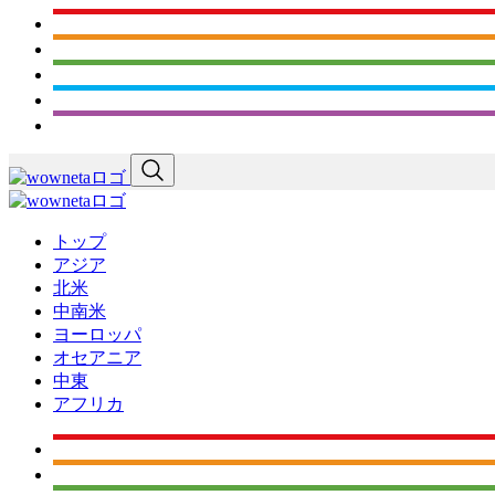
トップ
アジア
北米
中南米
ヨーロッパ
オセアニア
中東
アフリカ