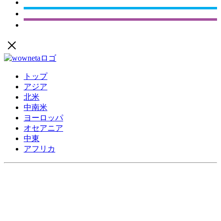
トップ
アジア
北米
中南米
ヨーロッパ
オセアニア
中東
アフリカ