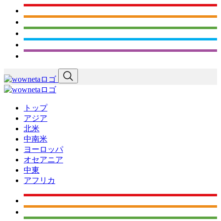
トップ
アジア
北米
中南米
ヨーロッパ
オセアニア
中東
アフリカ