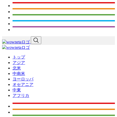
トップ
アジア
北米
中南米
ヨーロッパ
オセアニア
中東
アフリカ