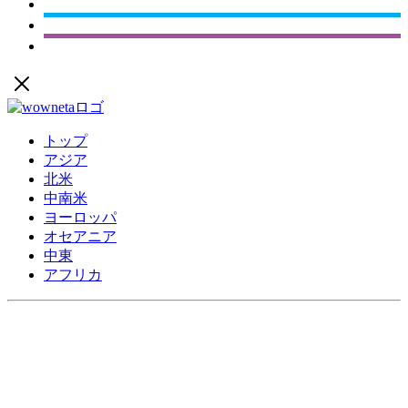
トップ
アジア
北米
中南米
ヨーロッパ
オセアニア
中東
アフリカ