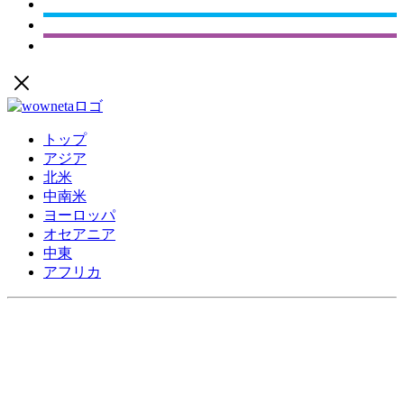
トップ
アジア
北米
中南米
ヨーロッパ
オセアニア
中東
アフリカ