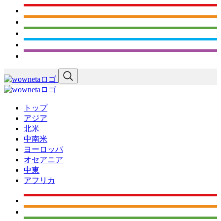
トップ
アジア
北米
中南米
ヨーロッパ
オセアニア
中東
アフリカ