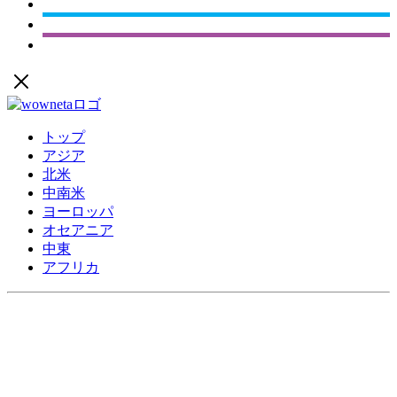
トップ
アジア
北米
中南米
ヨーロッパ
オセアニア
中東
アフリカ