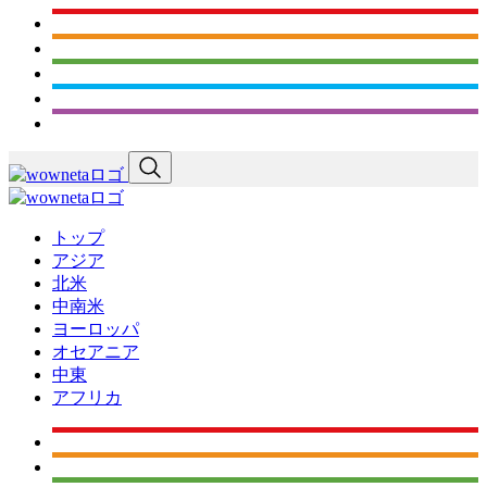
トップ
アジア
北米
中南米
ヨーロッパ
オセアニア
中東
アフリカ