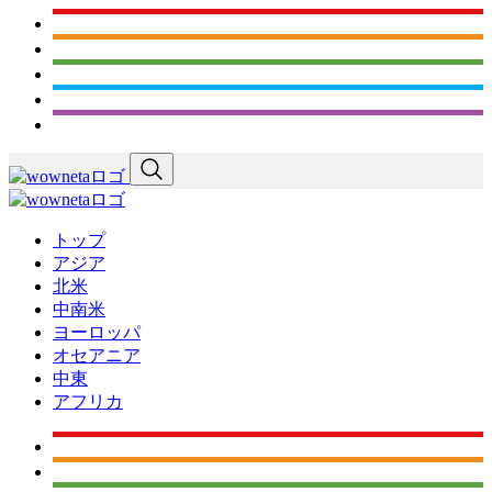
トップ
アジア
北米
中南米
ヨーロッパ
オセアニア
中東
アフリカ