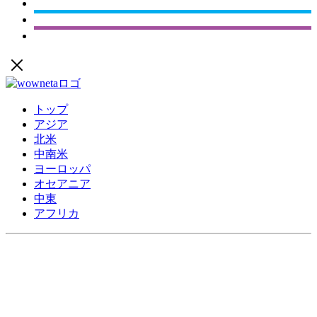
トップ
アジア
北米
中南米
ヨーロッパ
オセアニア
中東
アフリカ