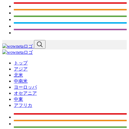
トップ
アジア
北米
中南米
ヨーロッパ
オセアニア
中東
アフリカ