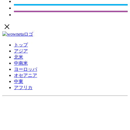
トップ
アジア
北米
中南米
ヨーロッパ
オセアニア
中東
アフリカ